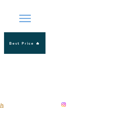
Best Price 🔥
Se connecter
/5
+32 471 18 60 96