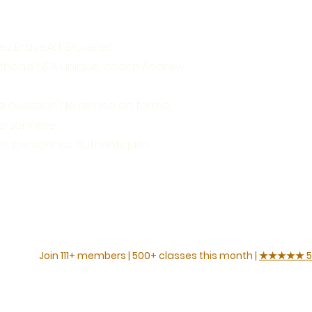
z BraveArt Bruxelles.
thode N&A unique,
coach Andrew
e question de remise en forme,
ersonnelle.
es personnes authentiques.
emps
Join 111+ members | 500+ classes this month |
★★★★★ 5