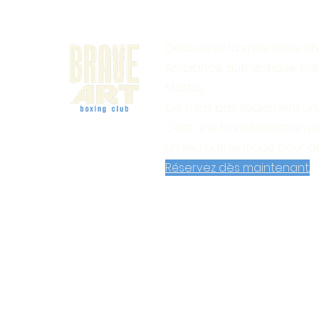
Découvrez la vraie boxe che
Ambiance authentique, mé
Mattos.
Ce n'est pas seulement un
c'est une transformation p
Un lieu authentique pour d
Réservez dès maintenant.
Home
Formules & Tarifss
Book Online
Emploi du t